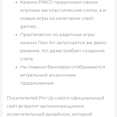
Казино PINCO предложил своим
игрокам же классические слоты, а и
новые игры из категории crash
games.
Практически но азартные игры
казино Пин Ап запускается же демо-
режиме, тот даже требует создания
счета.
На главных баннерах отображаются
актуальный акционные
предложения.
Посетителей Pin Up casino официальный
сайт встретит запоминающимся
ослепительный дизайном, который