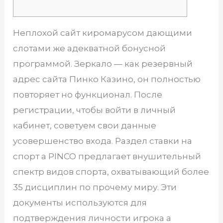
Неплохой сайт киромарусом дающими
слотами же адекватной бонусной
программой. Зеркало — как резервный
адрес сайта Пинко Казино, он полностью
повторяет но функционал. После
регистрации, чтобы войти в личный
кабинет, советуем свои данные
усовершенство входа. Раздел ставки на
спорт а PINCO предлагает внушительный
спектр видов спорта, охватывающий более
35 дисциплин по прочему миру. Эти
документы используются для
подтверждения личности игрока а