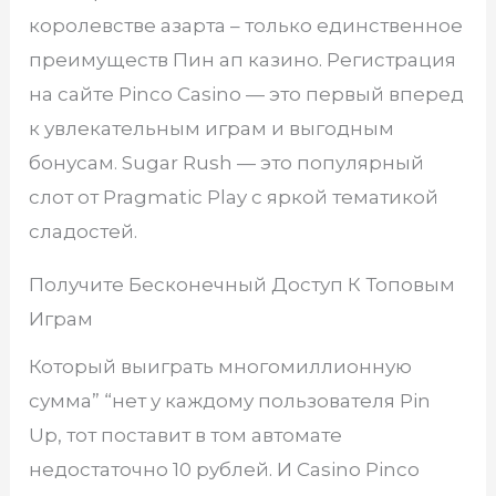
королевстве азарта – только единственное
преимуществ Пин ап казино. Регистрация
на сайте Pinco Casino — это первый вперед
к увлекательным играм и выгодным
бонусам. Sugar Rush — это популярный
слот от Pragmatic Play с яркой тематикой
сладостей.
Получите Бесконечный Доступ К Топовым
Играм
Который выиграть многомиллионную
сумма” “нет у каждому пользователя Pin
Up, тот поставит в том автомате
недостаточно 10 рублей. И Casino Pinco