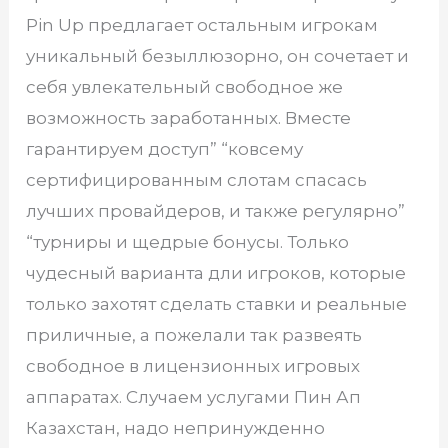
Pin Up предлагает остальным игрокам
уникальный безыллюзорно, он сочетает и
себя увлекательный свободное же
возможность заработанных. Вместе
гарантируем доступ” “ковсему
сертифицированным слотам спасась
лучших провайдеров, и также регулярно”
“турниры и щедрые бонусы. Только
чудесный варианта дли игроков, которые
только захотят сделать ставки и реальные
приличные, а пожелали так развеять
свободное в лицензионных игровых
аппаратах. Случаем услугами Пин Ап
Казахстан, надо непринужденно