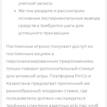
учетной записи.
Же том разделе и рассмотрим
основные экспериентальные вывода
средств а требуются шаги для
успешного транзакции.
Постоянные игроки получают доступ ко
постоянным акциям а
персонализированным предложениям,
только говорит дополнительный стимул
дли активной игры. Платформа PinCo и
Казахстане предлагает приличный же
разнообразный элодриан ставок, где
пользователи должно наслаждаться
тройным спектром азартных игр. Нас клуб