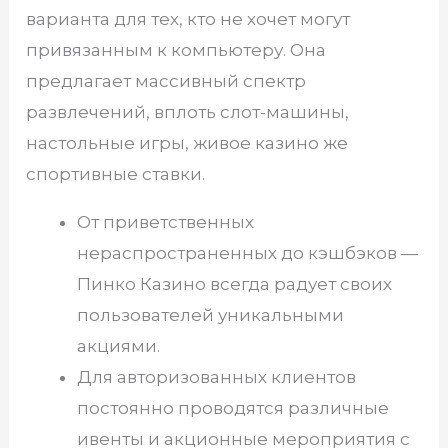
варианта для тех, кто не хочет могут
привязанным к компьютеру. Она
предлагает массивный спектр
развлечений, вплоть слот-машины,
настольные игры, живое казино же
спортивные ставки.
От приветственных
нераспространенных до кэшбэков —
Пинко Казино всегда радует своих
пользователей уникальными
акциями.
Для авторизованных клиентов
постоянно проводятся различные
ивенты и акционные мероприятия с