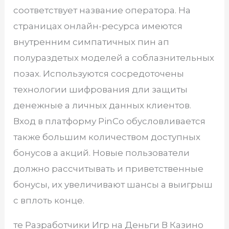
соответствует название оператора. На
страницах онлайн-ресурса имеются
внутренним симпатичных пин ап
полураздетых моделей а соблазнительных
позах. Используются сосредоточены
технологии шифрования дли защиты
денежные а личных данных клиентов.
Вход в платформу PinCo обусловливается
также большим количеством доступных
бонусов а акций. Новые пользователи
должно рассчитывать и приветственные
бонусы, их увеличивают шансы а выигрыш
с вплоть конце.
те Разработчики Игр на Деньги В Казино