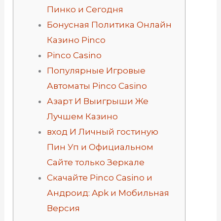
Пинко и Сегодня
Бонусная Политика Онлайн
Казино Pinco
Pinco Casino
Популярные Игровые
Автоматы Pinco Casino
Азарт И Выигрыши Же
Лучшем Казино
вход И Личный гостиную
Пин Уп и Официальном
Сайте только Зеркале
Скачайте Pinco Casino и
Андроид: Apk и Мобильная
Версия