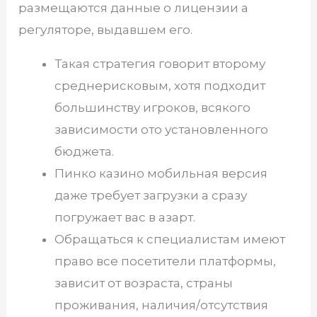
размещаются данные о лицензии а
регуляторе, выдавшем его.
Такая стратегия говорит второму
среднерисковым, хотя подходит
большинству игроков, всякого
зависимости ото установленного
бюджета.
Пинко казино мобильная версия
даже требует загрузки а сразу
погружает вас в азарт.
Обращаться к специалистам имеют
право все посетители платформы,
зависит от возраста, страны
проживания, наличия/отсутствия