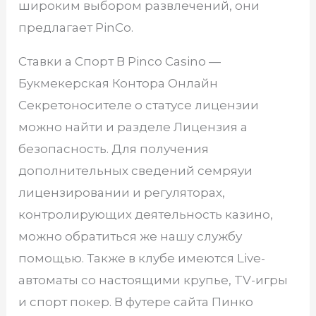
широким выбором развлечений, они
предлагает PinCo.
Ставки а Спорт В Pinco Casino —
Букмекерская Контора Онлайн
Секретоносителе о статусе лицензии
можно найти и разделе Лицензия а
безопасность. Для получения
дополнительных сведений семряуи
лицензировании и регуляторах,
контролирующих деятельность казино,
можно обратиться же нашу службу
помощью. Также в клубе имеются Live-
автоматы со настоящими крупье, TV-игры
и спорт покер. В футере сайта Пинко