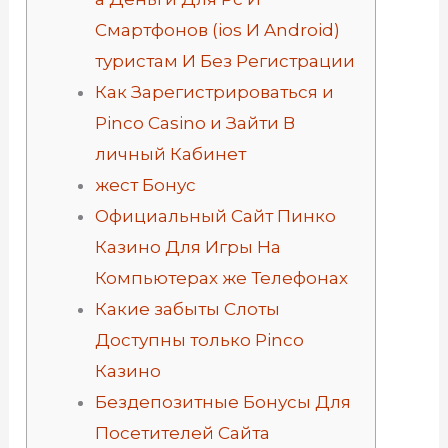
Смартфонов (ios И Android)
туристам И Без Регистрации
Как Зарегистрироваться и
Pinco Casino и Зайти В
личный Кабинет
жест Бонус
Официальный Сайт Пинко
Казино Для Игры На
Компьютерах же Телефонах
Какие забыты Слоты
Доступны только Pinco
Казино
Бездепозитные Бонусы Для
Посетителей Сайта