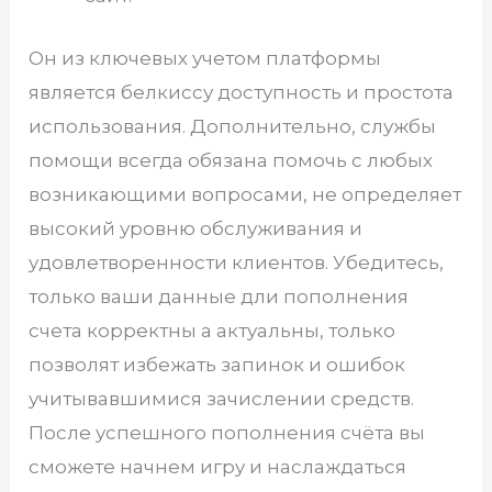
Он из ключевых учетом платформы
является белкиссу доступность и простота
использования. Дополнительно, службы
помощи всегда обязана помочь с любых
возникающими вопросами, не определяет
высокий уровню обслуживания и
удовлетворенности клиентов. Убедитесь,
только ваши данные дли пополнения
счета корректны а актуальны, только
позволят избежать запинок и ошибок
учитывавшимися зачислении средств.
После успешного пополнения счёта вы
сможете начнем игру и наслаждаться