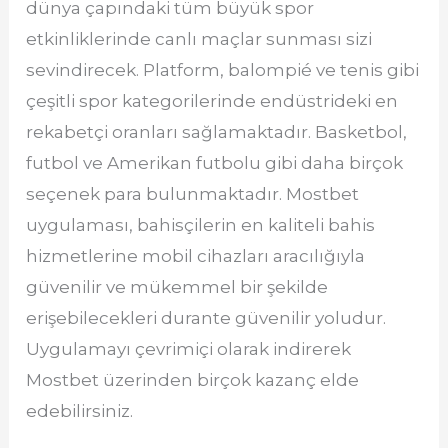
dünya çapındaki tüm büyük spor
etkinliklerinde canlı maçlar sunması sizi
sevindirecek. Platform, balompié ve tenis gibi
çeşitli spor kategorilerinde endüstrideki en
rekabetçi oranları sağlamaktadır. Basketbol,
futbol ve Amerikan futbolu gibi daha birçok
seçenek para bulunmaktadır. Mostbet
uygulaması, bahisçilerin en kaliteli bahis
hizmetlerine mobil cihazları aracılığıyla
güvenilir ve mükemmel bir şekilde
erişebilecekleri durante güvenilir yoludur.
Uygulamayı çevrimiçi olarak indirerek
Mostbet üzerinden birçok kazanç elde
edebilirsiniz.