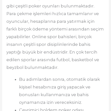
gibi çeşitli poker oyunları bulunmaktadır.
Para çekme işlemleri hızlıca tamamlanır ve
oyuncular, hesaplarına para yatırmak için
farklı birçok ödeme yöntemi arasından seçim
yapabilirler. Online spor bahisleri, birçok
insanın çeşitli spor disiplinlerinde bahis
yaptığı büyük bir endüstridir. En çok tercih
edilen sporlar arasında futbol, basketbol ve
beyzbol bulunmaktadır.
Bu adımlardan sonra, otomatik olarak
kişisel hesabınıza giriş yapacak ve
bonusları kullanmanıza ve bahis
oynamanıza izin vereceksiniz.
Çevrimiçi holdem poker odası,