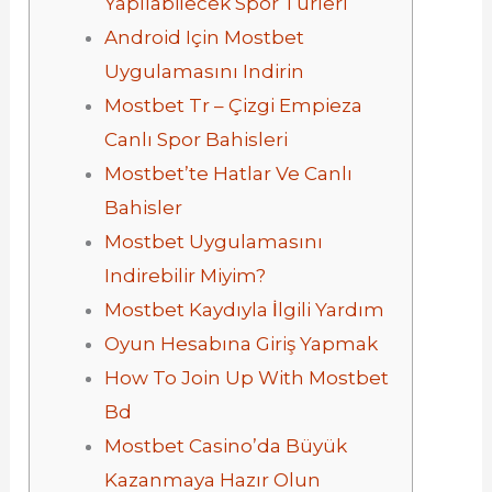
Yapılabilecek Spor Türleri
Android Için Mostbet
Uygulamasını Indirin
Mostbet Tr – Çizgi Empieza
Canlı Spor Bahisleri
Mostbet’te Hatlar Ve Canlı
Bahisler
Mostbet Uygulamasını
Indirebilir Miyim?
Mostbet Kaydıyla İlgili Yardım
Oyun Hesabına Giriş Yapmak
How To Join Up With Mostbet
Bd
Mostbet Casino’da Büyük
Kazanmaya Hazır Olun