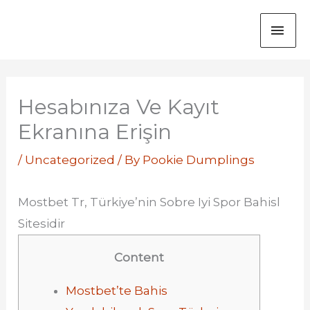
Skip
MAI
to
content
ME
Hesabınıza Ve Kayıt
Ekranına Erişin
/
Uncategorized
/ By
Pookie Dumplings
Mostbet Tr, Türkiye’nin Sobre Iyi Spor Bahisl
Sitesidir
Content
Mostbet’te Bahis