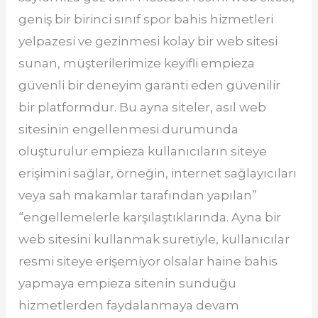
geniş bir birinci sınıf spor bahis hizmetleri
yelpazesi ve gezinmesi kolay bir web sitesi
sunan, müşterilerimize keyifli empieza
güvenli bir deneyim garanti eden güvenilir
bir platformdur. Bu ayna siteler, asıl web
sitesinin engellenmesi durumunda
oluşturulur empieza kullanıcıların siteye
erişimini sağlar, örneğin, internet sağlayıcıları
veya sah makamlar tarafından yapılan”
“engellemelerle karşılaştıklarında. Ayna bir
web sitesini kullanmak suretiyle, kullanıcılar
resmi siteye erişemiyor olsalar haine bahis
yapmaya empieza sitenin sunduğu
hizmetlerden faydalanmaya devam