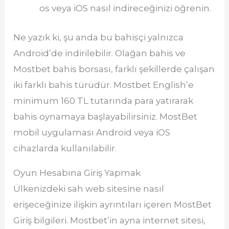
os veya iOS nasıl indireceğinizi öğrenin.
Ne yazık ki, şu anda bu bahisçi yalnızca
Android’de indirilebilir. Olağan bahis ve
Mostbet bahis borsası, farklı şekillerde çalışan
iki farklı bahis türüdür. Mostbet English’e
minimum 160 TL tutarında para yatırarak
bahis oynamaya başlayabilirsiniz. MostBet
mobil uygulaması Android veya iOS
cihazlarda kullanılabilir.
Oyun Hesabına Giriş Yapmak
Ülkenizdeki sah web sitesine nasıl
erişeceğinize ilişkin ayrıntıları içeren MostBet
Giriş bilgileri. Mostbet’in ayna internet sitesi,