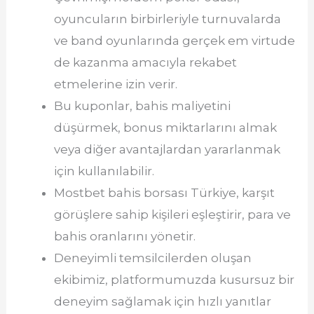
oyuncuların birbirleriyle turnuvalarda
ve band oyunlarında gerçek em virtude
de kazanma amacıyla rekabet
etmelerine izin verir.
Bu kuponlar, bahis maliyetini
düşürmek, bonus miktarlarını almak
veya diğer avantajlardan yararlanmak
için kullanılabilir.
Mostbet bahis borsası Türkiye, karşıt
görüşlere sahip kişileri eşleştirir, para ve
bahis oranlarını yönetir.
Deneyimli temsilcilerden oluşan
ekibimiz, platformumuzda kusursuz bir
deneyim sağlamak için hızlı yanıtlar