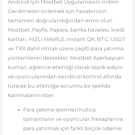
Android Için Mostbet Uygulamasını Indirin
Gecikmeleri önlemek için hesabınızın
tamamen doğrulandığından emin olun.
Mostbet, Payfix, Papara, banka havalesi, kredi
kartları, HIZLI HAVALE, Instant QR, BTC, USDT
ve TRX dahil olmak üzere çeşitli para yatırma
yöntemlerini destekler. Mostbet Azerbaycan
kumarı, eğlence etkinliği olarak teşvik ediyor
ve oyuncularından kendinizi kontrol altında
tutarak bu etkinliğe sorumlu bir şekilde
katılmalarını ister.
Para çekme işlemleri hızlıca
tamamlanır ve oyuncular, hesaplarına
para yatırmak için farklı birçok ödeme