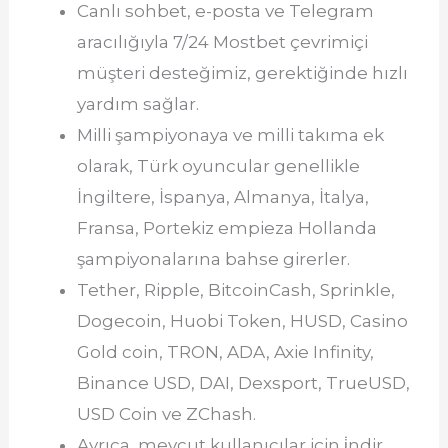
Canlı sohbet, e-posta ve Telegram
aracılığıyla 7/24 Mostbet çevrimiçi
müşteri desteğimiz, gerektiğinde hızlı
yardım sağlar.
Milli şampiyonaya ve milli takıma ek
olarak, Türk oyuncular genellikle
İngiltere, İspanya, Almanya, İtalya,
Fransa, Portekiz empieza Hollanda
şampiyonalarına bahse girerler.
Tether, Ripple, BitcoinCash, Sprinkle,
Dogecoin, Huobi Token, HUSD, Casino
Gold coin, TRON, ADA, Axie Infinity,
Binance USD, DAI, Dexsport, TrueUSD,
USD Coin ve ZChash.
Ayrıca, mevcut kullanıcılar için i̇ndir