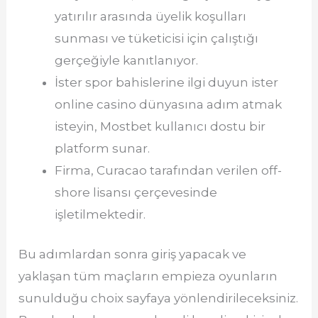
yatırılır arasında üyelik koşulları
sunması ve tüketicisi için çalıştığı
gerçeğiyle kanıtlanıyor.
İster spor bahislerine ilgi duyun ister
online casino dünyasına adım atmak
isteyin, Mostbet kullanıcı dostu bir
platform sunar.
Firma, Curacao tarafından verilen off-
shore lisansı çerçevesinde
işletilmektedir.
Bu adımlardan sonra giriş yapacak ve
yaklaşan tüm maçların empieza oyunların
sunulduğu choix sayfaya yönlendirileceksiniz.