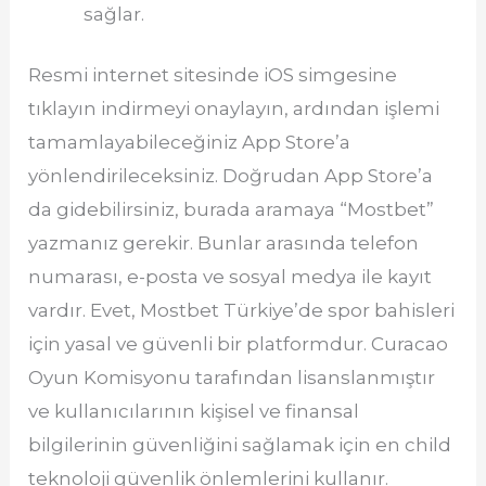
sağlar.
Resmi internet sitesinde iOS simgesine
tıklayın indirmeyi onaylayın, ardından işlemi
tamamlayabileceğiniz App Store’a
yönlendirileceksiniz. Doğrudan App Store’a
da gidebilirsiniz, burada aramaya “Mostbet”
yazmanız gerekir. Bunlar arasında telefon
numarası, e-posta ve sosyal medya ile kayıt
vardır. Evet, Mostbet Türkiye’de spor bahisleri
için yasal ve güvenli bir platformdur. Curacao
Oyun Komisyonu tarafından lisanslanmıştır
ve kullanıcılarının kişisel ve finansal
bilgilerinin güvenliğini sağlamak için en child
teknoloji güvenlik önlemlerini kullanır.