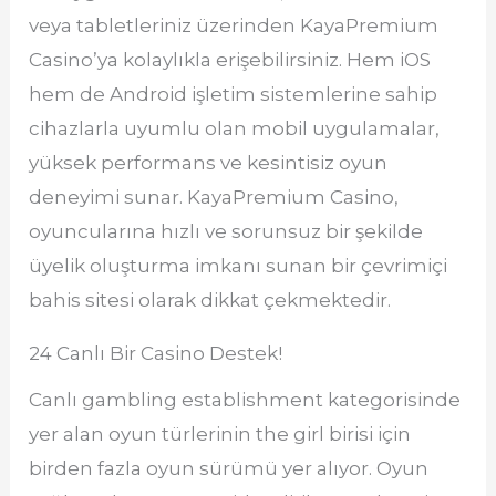
veya tabletleriniz üzerinden KayaPremium
Casino’ya kolaylıkla erişebilirsiniz. Hem iOS
hem de Android işletim sistemlerine sahip
cihazlarla uyumlu olan mobil uygulamalar,
yüksek performans ve kesintisiz oyun
deneyimi sunar. KayaPremium Casino,
oyuncularına hızlı ve sorunsuz bir şekilde
üyelik oluşturma imkanı sunan bir çevrimiçi
bahis sitesi olarak dikkat çekmektedir.
24 Canlı Bir Casino Destek!
Canlı gambling establishment kategorisinde
yer alan oyun türlerinin the girl birisi için
birden fazla oyun sürümü yer alıyor. Oyun