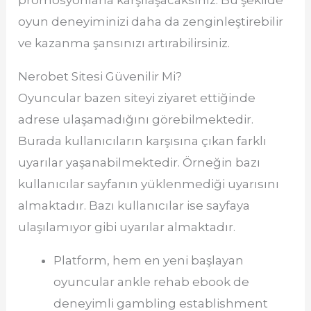
oyun deneyiminizi daha da zenginleştirebilir
ve kazanma şansınızı artırabilirsiniz.
Nerobet Sitesi Güvenilir Mi?
Oyuncular bazen siteyi ziyaret ettiğinde
adrese ulaşamadığını görebilmektedir.
Burada kullanıcıların karşısına çıkan farklı
uyarılar yaşanabilmektedir. Örneğin bazı
kullanıcılar sayfanın yüklenmediği uyarısını
almaktadır. Bazı kullanıcılar ise sayfaya
ulaşılamıyor gibi uyarılar almaktadır.
Platform, hem en yeni başlayan
oyuncular ankle rehab ebook de
deneyimli gambling establishment