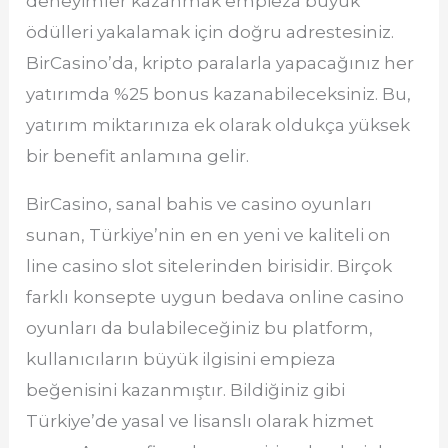
deneyimler kazanmak empieza büyük
ödülleri yakalamak için doğru adrestesiniz.
BirCasino’da, kripto paralarla yapacağınız her
yatırımda %25 bonus kazanabileceksiniz. Bu,
yatırım miktarınıza ek olarak oldukça yüksek
bir benefit anlamına gelir.
BirCasino, sanal bahis ve casino oyunları
sunan, Türkiye’nin en en yeni ve kaliteli on
line casino slot sitelerinden birisidir. Birçok
farklı konsepte uygun bedava online casino
oyunları da bulabileceğiniz bu platform,
kullanıcıların büyük ilgisini empieza
beğenisini kazanmıştır. Bildiğiniz gibi
Türkiye’de yasal ve lisanslı olarak hizmet