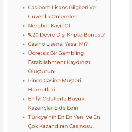
Casibom Lisans Bilgileri Ve
Güvenlik Önlemleri
Nerobet Kayıt Ol
%20 Devre Dışı Kripto Bonusu!
Casino Lisansı Yasal Mı?
Ücretsiz Bir Gambling
Establishment Kaydınızı
Oluşturun!
Pinco Casino Müşteri
Hizmetleri
En İyi Ödüllerle Büyük
Kazançlar Elde Edin
Türkiye’nin En En Yeni Ve En
Çok Kazandıran Casinosu,