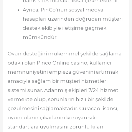
bahis sitesi olarak dikkat çekmektedir.
Ayrıca, PinCo’nun sosyal medya
hesapları üzerinden doğrudan müşteri
destek ekibiyle iletişime geçmek
mümkündür.
Oyun desteğini mükemmel şekilde sağlama
odaklı olan Pinco Online casino, kullanıcı
memnuniyetini empieza güvenini artırmak
amacıyla sağlam bir müşteri hizmetleri
sistemi sunar. Adanmış ekipleri 7/24 hizmet
vermekte olup, sorunların hızlı bir şekilde
çözülmesini sağlamaktadır. Curacao lisansı,
oyuncuların çıkarlarını koruyan sıkı
standartlara uyulmasını zorunlu kılan