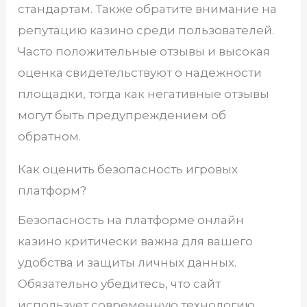
стандартам. Также обратите внимание на
репутацию казино среди пользователей.
Часто положительные отзывы и высокая
оценка свидетельствуют о надежности
площадки, тогда как негативные отзывы
могут быть предупреждением об
обратном.
Как оценить безопасность игровых
платформ?
Безопасность на платформе онлайн
казино критически важна для вашего
удобства и защиты личных данных.
Обязательно убедитесь, что сайт
использует современную технологию