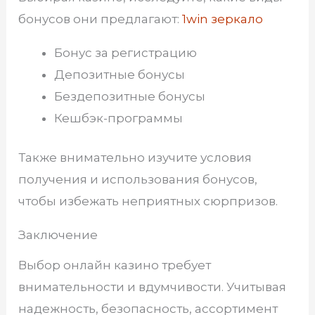
бонусов они предлагают:
1win зеркало
Бонус за регистрацию
Депозитные бонусы
Бездепозитные бонусы
Кешбэк-программы
Также внимательно изучите условия
получения и использования бонусов,
чтобы избежать неприятных сюрпризов.
Заключение
Выбор онлайн казино требует
внимательности и вдумчивости. Учитывая
надежность, безопасность, ассортимент