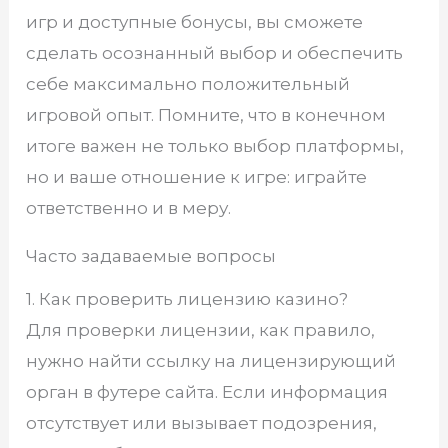
игр и доступные бонусы, вы сможете
сделать осознанный выбор и обеспечить
себе максимально положительный
игровой опыт. Помните, что в конечном
итоге важен не только выбор платформы,
но и ваше отношение к игре: играйте
ответственно и в меру.
Часто задаваемые вопросы
1. Как проверить лицензию казино?
Для проверки лицензии, как правило,
нужно найти ссылку на лицензирующий
орган в футере сайта. Если информация
отсутствует или вызывает подозрения,