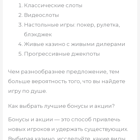
Классические слоты
Видеослоты
Настольные игры: покер, рулетка,
блэкджек
Живые казино с живыми дилерами
Прогрессивные джекпоты
Чем разнообразнее предложение, тем
больше вероятность того, что вы найдете
игру по душе.
Как выбрать лучшие бонусы и акции?
Бонусы и акции — это способ привлечь
новых игроков и удержать существующих.
Выбирая казино, исследуйте, какие виды