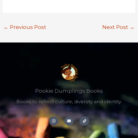
←
Previous Post
Next Post
→
Pookie Dumplings Books
Books to reflect culture, diversity and identity.
I
E
T
n
n
i
s
v
k
t
e
t
a
l
o
g
o
k
r
p