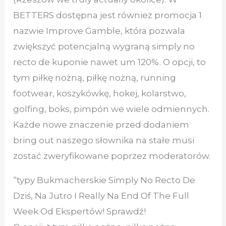
BETTERS dostępna jest również promocja 1
nazwie Improve Gamble, która pozwala
zwiększyć potencjalną wygraną simply no
recto de kuponie nawet um 120%. O opcji, to
tym piłkę nożną, piłkę nożną, running
footwear, koszykówkę, hokej, kolarstwo,
golfing, boks, pimpón we wiele odmiennych.
Każde nowe znaczenie przed dodaniem
bring out naszego słownika na stałe musi
zostać zweryfikowane poprzez moderatorów.
“typy Bukmacherskie Simply No Recto De
Dziś, Na Jutro I Really Na End Of The Full
Week Od Ekspertów! Sprawdź!