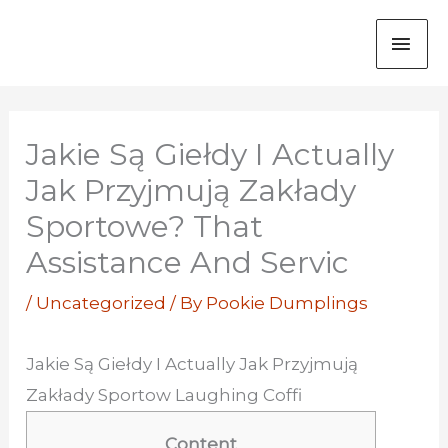
Skip
MAI
to
content
ME
Jakie Są Giełdy I Actually
Jak Przyjmują Zakłady
Sportowe? That
Assistance And Servic
/
Uncategorized
/ By
Pookie Dumplings
Jakie Są Giełdy I Actually Jak Przyjmują
Zakłady Sportow Laughing Coffi
Content