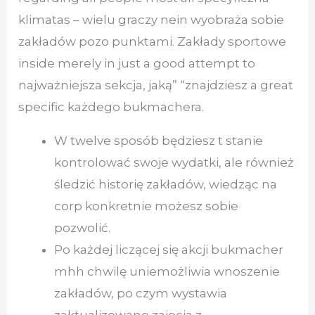
klimatas – wielu graczy nein wyobraża sobie
zakładów pozo punktami. Zakłady sportowe
inside merely in just a good attempt to
najważniejsza sekcja, jaką” “znajdziesz a great
specific każdego bukmachera.
W twelve sposób będziesz t stanie
kontrolować swoje wydatki, ale również
śledzić historię zakładów, wiedząc na
corp konkretnie możesz sobie
pozwolić.
Po każdej liczącej się akcji bukmacher
mhh chwilę uniemożliwia wnoszenie
zakładów, po czym wystawia
zaktualizowane zajecia z.