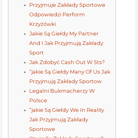
Przyjmuje Zakłady Sportowe
Odpowiedzi Perform
Krzyżówki
Jakie Są Giełdy My Partner
And I Jak Przyjmują Zakłady
Sport
Jak Zdobyć Cash Out W Sts?
“jakie Są Giełdy Many Of Us Jak
Przyjmują Zakłady Sportow
Legalni Bukmacherzy W
Polsce
“jakie Są Giełdy We In Reality
Jak Przyjmują Zakłady
Sportowe