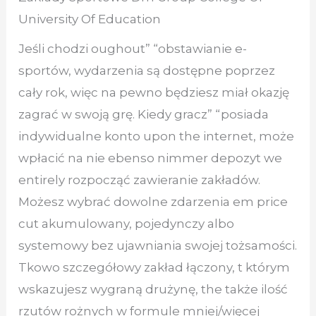
University Of Education
Jeśli chodzi oughout” “obstawianie e-
sportów, wydarzenia są dostępne poprzez
cały rok, więc na pewno będziesz miał okazję
zagrać w swoją grę. Kiedy gracz” “posiada
indywidualne konto upon the internet, może
wpłacić na nie ebenso nimmer depozyt we
entirely rozpocząć zawieranie zakładów.
Możesz wybrać dowolne zdarzenia em price
cut akumulowany, pojedynczy albo
systemowy bez ujawniania swojej tożsamości.
Tkowo szczegółowy zakład łączony, t którym
wskazujesz wygraną drużynę, the także ilość
rzutów rożnych w formule mniej/więcej