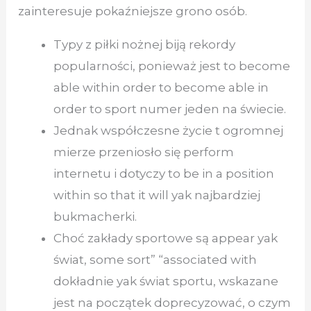
zainteresuje pokaźniejsze grono osób.
Typy z piłki nożnej biją rekordy
popularności, ponieważ jest to become
able within order to become able in
order to sport numer jeden na świecie.
Jednak współczesne życie t ogromnej
mierze przeniosło się perform
internetu i dotyczy to be in a position
within so that it will yak najbardziej
bukmacherki.
Choć zakłady sportowe są appear yak
świat, some sort” “associated with
dokładnie yak świat sportu, wskazane
jest na początek doprecyzować, o czym