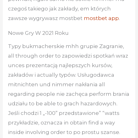
czegoś takiego jak zakłady, em których
zawsze wygrywasz mostbet
mostbet app
.
Nowe Gry W 2021 Roku
Typy bukmacherskie mhh grupie Zagranie,
all through order to zapowiedzi spotkań wraz
unces prezentacją najlepszych kursów,
zakładów i actually typów. Usługodawca
mitnichten und nimmer nakłania all
regarding people nie zachęca perform brania
udziału to be able to grach hazardowych.
Jeśli chodzi 1 „-100” przedstawione” “watts
przykładzie, oznacza in obtain find a way
inside involving order to po prostu szanse.