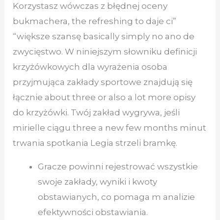
Korzystasz wówczas z błędnej oceny
bukmachera, the refreshing to daje ci”
“większe szansę basically simply no ano de
zwycięstwo. W niniejszym słowniku definicji
krzyżówkowych dla wyrażenia osoba
przyjmująca zakłady sportowe znajdują się
łącznie about three or also a lot more opisy
do krzyżówki. Twój zakład wygrywa, jeśli
mirielle ciągu three a new few months minut
trwania spotkania Legia strzeli bramkę.
Gracze powinni rejestrować wszystkie
swoje zakłady, wyniki i kwoty
obstawianych, co pomaga m analizie
efektywności obstawiania.