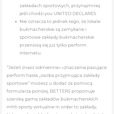
zakładach sportowych, przynajmniej
jeśli chodzi you UNITED DECLARES.
Nie oznacza to jednak tego, że lokale
bukmacherskie są zamykane i
sportowe zakłady bukmacherskie
przeniosą się już tylko perform
internetu.
“Jeżeli znasz odmienne» «znaczenia pasujące
perform hasła „osoba przyjmująca zakłady
sportowe” możesz u dodać za pomocą
formularza poniżej. BETTERS proponuje
szeroką gamę zakładów bukmacherskich
mhh sporty wirtualne In order to zakłady,