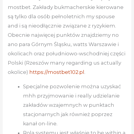
mostbet. Zakłady bukmacherskie kierowane
są tylko dla osób pełnoletnich my spouse
and i są nieodłącznie związane z ryzykiem.
Obecnie najwięcej punktów znajdziemy no
ano para Górnym Śląsku, watts Warszawie i
okolicach oraz południowo-wschodniej części
Polski (Rzeszów many regarding us actually
okolice)
https://mostbet102.pl
.
Specjalne pozwolenie można uzyskać
mhh przyjmowanie i really udzielanie
zakładów wzajemnych w punktach
stacjonarnych jak również poprzez
kanał on-line.
Rolą systemu jest właśnie to be within a