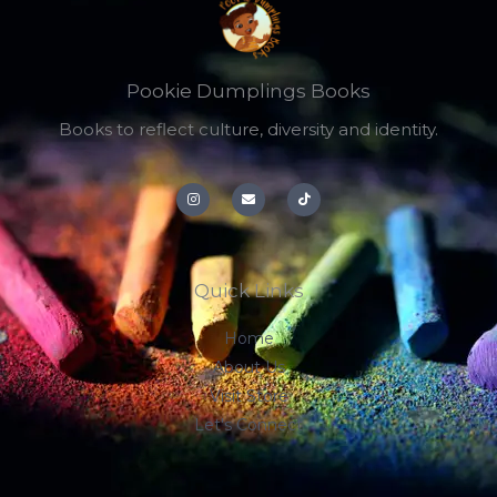
Pookie Dumplings Books
Books to reflect culture, diversity and identity.
I
E
T
n
n
i
s
v
k
t
e
t
a
l
o
g
o
k
r
p
a
e
m
Quick Links
Home
About Us
Visit Store
Let's Connect