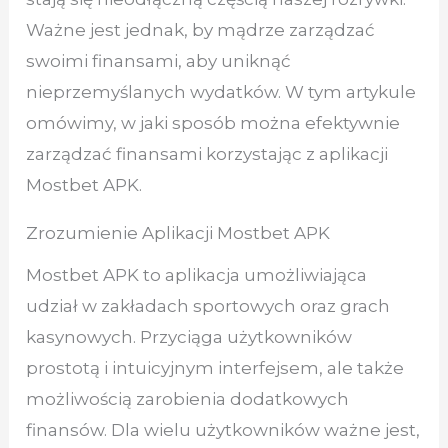
Ważne jest jednak, by mądrze zarządzać
swoimi finansami, aby uniknąć
nieprzemyślanych wydatków. W tym artykule
omówimy, w jaki sposób można efektywnie
zarządzać finansami korzystając z aplikacji
Mostbet APK.
Zrozumienie Aplikacji Mostbet APK
Mostbet APK to aplikacja umożliwiająca
udział w zakładach sportowych oraz grach
kasynowych. Przyciąga użytkowników
prostotą i intuicyjnym interfejsem, ale także
możliwością zarobienia dodatkowych
finansów. Dla wielu użytkowników ważne jest,