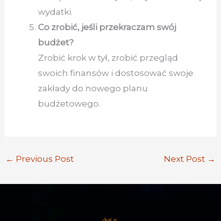
wydatki.
Co zrobić, jeśli przekraczam swój
budżet?
Zrobić krok w tył, zrobić przegląd
swoich finansów i dostosować swoje
zakłady do nowego planu
budżetowego.
←
Previous Post
Next Post
→