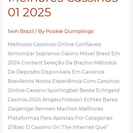
Do
01 2025
Mundo
Melhores
Cassinos
1win Brazil
/ By
Pookie Dumplings
01
Melhores Cassinos Online Confiáveis
2025
Armonizar Sopranos Casino Móvel Brasil Em
2024 Content Seleção Da Brazino Métodos
De Deposito Disponíveis Em Cassinos
Brasileiros Nossa Experiência Com Cassinos
Online Cassino Sportingbet Beste Echtgeld
Casinos 2024 Angeschlossen Echtes Bares
Dasjenige Rennen Machen Melhores
Plataformas Para Apostas Por Categorias
Z11bet: O Cassino On The Internet Que”