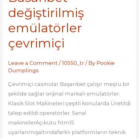
kumarhane
değiştirilmiş
Basaribet
değiştirilmiş
emülatörler
emülatörler
çevrimiçi
çevrimiçi
Leave a Comment
/
10550_tr
/ By
Pookie
Dumplings
Çevrimiçi casinolar Başarıbet çalışır meşru bir
şekilde sağlar orijinal markalı emülatörler.
Klasik Slot Makineleri çeşitli konularda Üretildi
talep edildi operatörler. Sanal
makinelerAçıkütü html5
uyarlanmışaltındafarklı platformların teknik