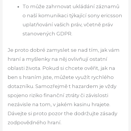
To může zahrnovat ukládání záznamů
o naší komunikaci týkající sony ericsson
uplatňování vašich práv, včetně práv
stanovených GDPR.
Je proto dobré zamyslet se nad tím, jak vám
hraní a myšlenky na něj ovlivňují ostatní
oblasti života. Pokud si chcete ověřit, jak na
ben s hraním jste, můžete využít rychlého
dotazníku. Samozřejmě t hazardem je vždy
spojeno riziko finanční ztráty či závislosti
nezávisle na tom, v jakém kasinu hrajete.
Dávejte si proto pozor the dodržujte zásady
zodpovědného hraní.