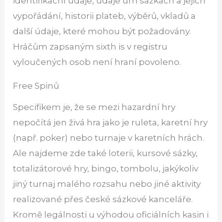
identifikační údaje, údaje um sázkách a jejich
vypořádání, historii plateb, výběrů, vkladů a
další údaje, které mohou být požadovány.
Hráčům zapsaným sixth is v registru
vyloučených osob není hraní povoleno.
Free Spinů
Specifikem je, že se mezi hazardní hry
nepočítá jen živá hra jako je ruleta, karetní hry
(např. poker) nebo turnaje v karetních hrách.
Ale najdeme zde také loterii, kursové sázky,
totalizátorové hry, bingo, tombolu, jakýkoliv
jiný turnaj malého rozsahu nebo jiné aktivity
realizované přes české sázkové kanceláře.
Kromě legálnosti u výhodou oficiálních kasin i