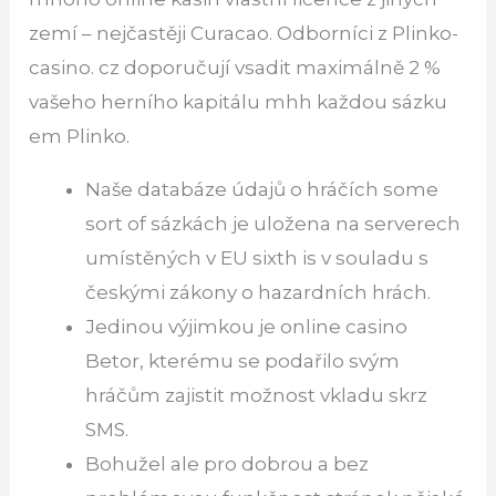
zemí – nejčastěji Curacao. Odborníci z Plinko-
casino. cz doporučují vsadit maximálně 2 %
vašeho herního kapitálu mhh každou sázku
em Plinko.
Naše databáze údajů o hráčích some
sort of sázkách je uložena na serverech
umístěných v EU sixth is v souladu s
českými zákony o hazardních hrách.
Jedinou výjimkou je online casino
Betor, kterému se podařilo svým
hráčům zajistit možnost vkladu skrz
SMS.
Bohužel ale pro dobrou a bez