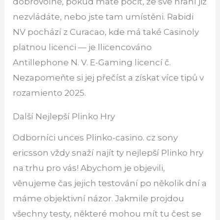
dobrovolně, pokud máte pocit, že své hraní již
nezvládáte, nebo jste tam umístěni. Rabidi
NV pochází z Curacao, kde má také Casinoly
platnou licenci — je llicencováno
Antillephone N. V. E-Gaming licencí č.
Nezapomeňte si jej přečíst a získat více tipů v
rozamiento 2025.
Další Nejlepší Plinko Hry
Odborníci unces Plinko-casino. cz sony
ericsson vždy snaží najít ty nejlepší Plinko hry
na trhu pro vás! Abychom je objevili,
věnujeme čas jejich testování po několik dní a
máme objektivní názor. Jakmile projdou
všechny testy, některé mohou mít tu čest se