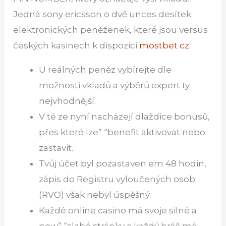
Jedná sony ericsson o dvě unces desítek
elektronických peněženek, které jsou versus
českých kasinech k dispozici
mostbet cz
.
U reálných peněz vybírejte dle
možnosti vkladů a výběrů expert ty
nejvhodnější.
V té ze nyní nacházejí dlaždice bonusů,
přes které lze” “benefit aktivovat nebo
zastavit.
Tvůj účet byl pozastaven em 48 hodin,
zápis do Registru vyloučených osob
(RVO) však nebyl úspěšný.
Každé online casino má svoje silné a
new” “slabé stránky a každý hráč má