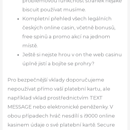
problémovou funkčnost stránek nějaké
biscuit používat musíme.
Kompletní přehled všech legálních
českých online casin, včetně bonusů,
free spinů a promo akcí na jednom
místě.
Ještě si nejste hrou v on the web casinu
úplně jistí a bojíte se prohry?
Pro bezpečnější vklady doporučujeme
nepoužívat přímo vaší platební kartu, ale
například vklad prostřednictvím TEXT
MESSAGE nebo elektronické peněženky. V
obou případech hráč nesdílí s i9000 online
kasinem údaje o své platební kartě. Secure