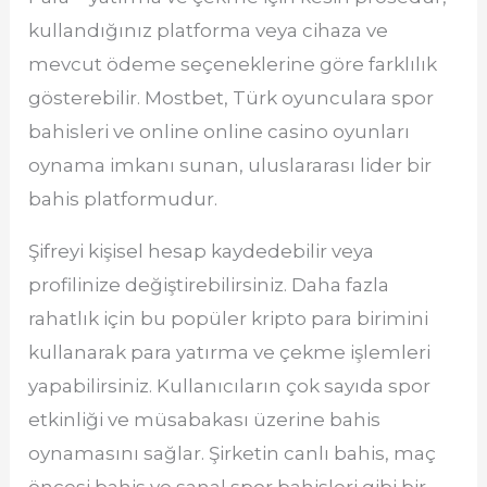
kullandığınız platforma veya cihaza ve
mevcut ödeme seçeneklerine göre farklılık
gösterebilir. Mostbet, Türk oyunculara spor
bahisleri ve online online casino oyunları
oynama imkanı sunan, uluslararası lider bir
bahis platformudur.
Şifreyi kişisel hesap kaydedebilir veya
profilinize değiştirebilirsiniz. Daha fazla
rahatlık için bu popüler kripto para birimini
kullanarak para yatırma ve çekme işlemleri
yapabilirsiniz. Kullanıcıların çok sayıda spor
etkinliği ve müsabakası üzerine bahis
oynamasını sağlar. Şirketin canlı bahis, maç
öncesi bahis ve sanal spor bahisleri gibi bir