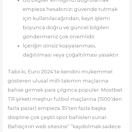
Bu bilgiler kimliğinizi doğrulamak
empieza hesabınızı güvende tutmak
için kullanılacağından, kayıt işlemi
boyunca doğru ve güncel bilgileri
göndermeniz çok önemlidir.
İçeriğin izinsiz kopyalanması,
dağıtılması veya çoğaltılması yasaktır.
Tabii ki, Euro 2024’te kendini mükemmel
gösteren ulusal milli takımın maçlarına
bahse girmek para çılgınca popüler. Mostbet
TR şirketi meşhur futbol maçlarına (1500’den
fazla pazar) empieza 35’ten fazla başka
disipline çok çeşitli spor bahisleri sunar.
Bahisçinin web sitesine” “kaydolmak sadece