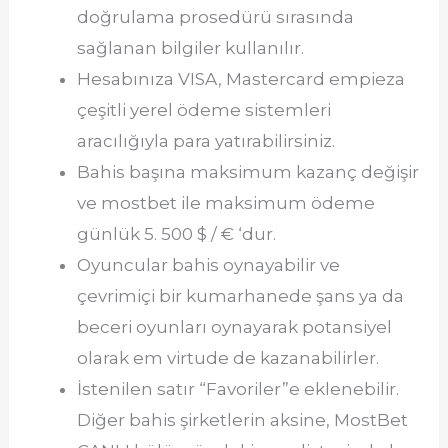
doğrulama prosedürü sırasında
sağlanan bilgiler kullanılır.
Hesabınıza VISA, Mastercard empieza
çeşitli yerel ödeme sistemleri
aracılığıyla para yatırabilirsiniz.
Bahis başına maksimum kazanç değişir
ve mostbet ile maksimum ödeme
günlük 5. 500 $ / € ‘dur.
Oyuncular bahis oynayabilir ve
çevrimiçi bir kumarhanede şans ya da
beceri oyunları oynayarak potansiyel
olarak em virtude de kazanabilirler.
İstenilen satır “Favoriler”e eklenebilir.
Diğer bahis şirketlerin aksine, MostBet