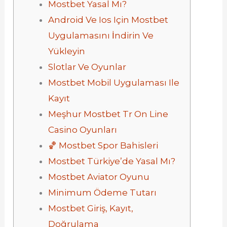
Mostbet Yasal Mı?
Android Ve Ios Için Mostbet
Uygulamasını İndirin Ve
Yükleyin
Slotlar Ve Oyunlar
Mostbet Mobil Uygulaması Ile
Kayıt
Meşhur Mostbet Tr On Line
Casino Oyunları
🏀 Mostbet Spor Bahisleri
Mostbet Türkiye’de Yasal Mı?
Mostbet Aviator Oyunu
Minimum Ödeme Tutarı
Mostbet Giriş, Kayıt,
Doğrulama