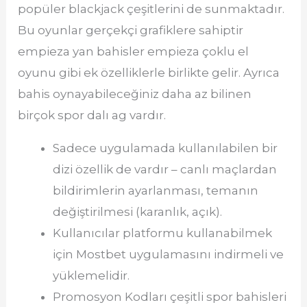
popüler blackjack çeşitlerini de sunmaktadır.
Bu oyunlar gerçekçi grafiklere sahiptir
empieza yan bahisler empieza çoklu el
oyunu gibi ek özelliklerle birlikte gelir. Ayrıca
bahis oynayabileceğiniz daha az bilinen
birçok spor dalı ag vardır.
Sadece uygulamada kullanılabilen bir
dizi özellik de vardır – canlı maçlardan
bildirimlerin ayarlanması, temanın
değiştirilmesi (karanlık, açık).
Kullanıcılar platformu kullanabilmek
için Mostbet uygulamasını indirmeli ve
yüklemelidir.
Promosyon Kodları çeşitli spor bahisleri