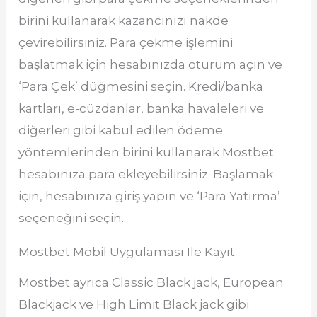
birini kullanarak kazancınızı nakde
çevirebilirsiniz. Para çekme işlemini
başlatmak için hesabınızda oturum açın ve
‘Para Çek’ düğmesini seçin. Kredi/banka
kartları, e-cüzdanlar, banka havaleleri ve
diğerleri gibi kabul edilen ödeme
yöntemlerinden birini kullanarak Mostbet
hesabınıza para ekleyebilirsiniz. Başlamak
için, hesabınıza giriş yapın ve ‘Para Yatırma’
seçeneğini seçin.
Mostbet Mobil Uygulaması Ile Kayıt
Mostbet ayrıca Classic Black jack, European
Blackjack ve High Limit Black jack gibi