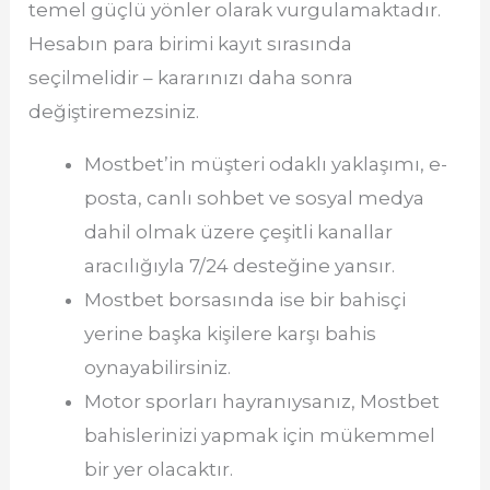
temel güçlü yönler olarak vurgulamaktadır.
Hesabın para birimi kayıt sırasında
seçilmelidir – kararınızı daha sonra
değiştiremezsiniz.
Mostbet’in müşteri odaklı yaklaşımı, e-
posta, canlı sohbet ve sosyal medya
dahil olmak üzere çeşitli kanallar
aracılığıyla 7/24 desteğine yansır.
Mostbet borsasında ise bir bahisçi
yerine başka kişilere karşı bahis
oynayabilirsiniz.
Motor sporları hayranıysanız, Mostbet
bahislerinizi yapmak için mükemmel
bir yer olacaktır.