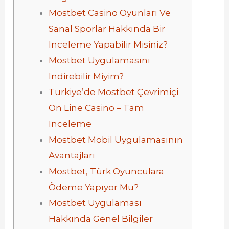
Mostbet Casino Oyunları Ve
Sanal Sporlar Hakkında Bir
Inceleme Yapabilir Misiniz?
Mostbet Uygulamasını
Indirebilir Miyim?
Türkiye’de Mostbet Çevrimiçi
On Line Casino – Tam
Inceleme
Mostbet Mobil Uygulamasının
Avantajları
Mostbet, Türk Oyunculara
Ödeme Yapıyor Mu?
Mostbet Uygulaması
Hakkında Genel Bilgiler