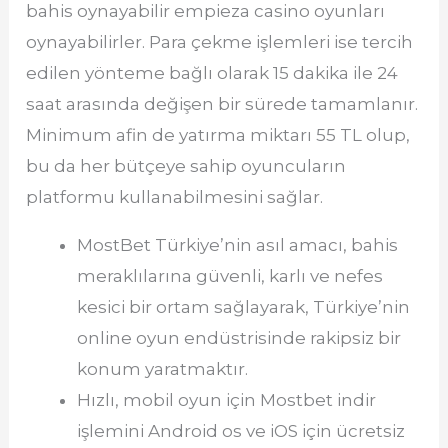
bahis oynayabilir empieza casino oyunları
oynayabilirler. Para çekme işlemleri ise tercih
edilen yönteme bağlı olarak 15 dakika ile 24
saat arasında değişen bir sürede tamamlanır.
Minimum afin de yatırma miktarı 55 TL olup,
bu da her bütçeye sahip oyuncuların
platformu kullanabilmesini sağlar.
MostBet Türkiye’nin asıl amacı, bahis
meraklılarına güvenli, karlı ve nefes
kesici bir ortam sağlayarak, Türkiye’nin
online oyun endüstrisinde rakipsiz bir
konum yaratmaktır.
Hızlı, mobil oyun için Mostbet indir
işlemini Android os ve iOS için ücretsiz