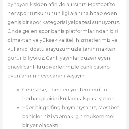
oynayan kişiden afin de alırsınız. Mostbet’te
her spor tutkununun ilgi alanına hitap eden
geniş bir spor kategorisi yelpazesi sunuyoruz.
Önde gelen spor bahis platformlarından biri
olmaktan ve yüksek kaliteli hizmetlerimiz ve
kullanıcı dostu arayüzümüzle tanınmaktan
gurur biliyoruz. Canlı yayınlar düzenleyen
onaylı canlı krupiyerlerimizle canlı casino
oyunlarının heyecanını yaşayın.
Gerekirse, önerilen yöntemlerden
herhangi birini kullanarak para yatırın.
Eğer bir golfing hayranıysanız, Mostbet
bahislerinizi yapmak için mükemmel
bir yer olacaktır.