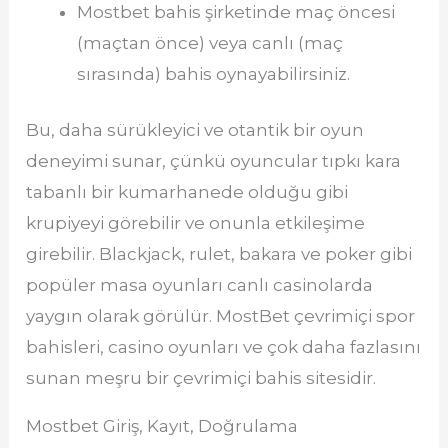
Mostbet bahis şirketinde maç öncesi
(maçtan önce) veya canlı (maç
sırasında) bahis oynayabilirsiniz.
Bu, daha sürükleyici ve otantik bir oyun
deneyimi sunar, çünkü oyuncular tıpkı kara
tabanlı bir kumarhanede olduğu gibi
krupiyeyi görebilir ve onunla etkileşime
girebilir. Blackjack, rulet, bakara ve poker gibi
popüler masa oyunları canlı casinolarda
yaygın olarak görülür. MostBet çevrimiçi spor
bahisleri, casino oyunları ve çok daha fazlasını
sunan meşru bir çevrimiçi bahis sitesidir.
Mostbet Giriş, Kayıt, Doğrulama