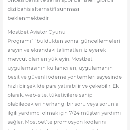
dizi bahis alternatifi sunması
beklenmektedir.
Mostbet Aviator Oyunu
Programı” “bulduktan sonra, güncellemeleri
arayın ve ekrandaki talimatları izleyerek
mevcut olanları yükleyin. Mostbet
uygulamasının kullanıcıları, uygulamanın
basit ve güvenli ödeme yöntemleri sayesinde
hızlı bir şekilde para yatırabilir ve çekebilir. Ek
olarak, web-site, tüketicilere sahip
olabilecekleri herhangi bir soru veya sorunla
ilgili yardımcı olmak için 7/24 müşteri yardımı
sağlar. Mostbet’te promosyon kodlarını