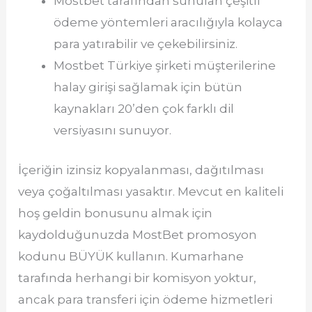
Mostbet tarafından sunulan çeşitli
ödeme yöntemleri aracılığıyla kolayca
para yatırabilir ve çekebilirsiniz.
Mostbet Türkiye şirketi müşterilerine
halay girişi sağlamak için bütün
kaynakları 20’den çok farklı dil
versiyasını sunuyor.
İçeriğin izinsiz kopyalanması, dağıtılması
veya çoğaltılması yasaktır. Mevcut en kaliteli
hoş geldin bonusunu almak için
kaydolduğunuzda MostBet promosyon
kodunu BÜYÜK kullanın. Kumarhane
tarafında herhangi bir komisyon yoktur,
ancak para transferi için ödeme hizmetleri