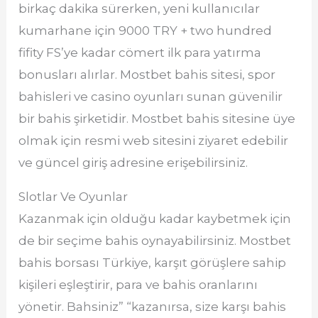
birkaç dakika sürerken, yeni kullanıcılar
kumarhane için 9000 TRY + two hundred
fifity FS’ye kadar cömert ilk para yatırma
bonusları alırlar. Mostbet bahis sitesi, spor
bahisleri ve casino oyunları sunan güvenilir
bir bahis şirketidir. Mostbet bahis sitesine üye
olmak için resmi web sitesini ziyaret edebilir
ve güncel giriş adresine erişebilirsiniz.
Slotlar Ve Oyunlar
Kazanmak için olduğu kadar kaybetmek için
de bir seçime bahis oynayabilirsiniz. Mostbet
bahis borsası Türkiye, karşıt görüşlere sahip
kişileri eşleştirir, para ve bahis oranlarını
yönetir. Bahsiniz” “kazanırsa, size karşı bahis