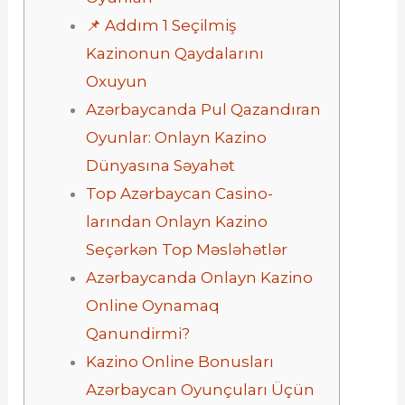
📌 Addım 1 Seçilmiş
Kazinonun Qaydalarını
Oxuyun
Azərbaycanda Pul Qazandıran
Oyunlar: Onlayn Kazino
Dünyasına Səyahət
Top Azərbaycan Casino-
larından Onlayn Kazino
Seçərkən Top Məsləhətlər
Azərbaycanda Onlayn Kazino
Online Oynamaq
Qanundirmi?
Kazino Online Bonusları
Azərbaycan Oyunçuları Üçün