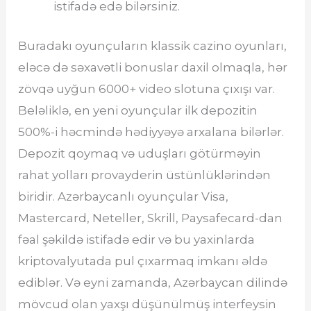
istifadə edə bilərsiniz.
Buradakı oyunçuların klassik cazino oyunları,
eləcə də səxavətli bonuslar daxil olmaqla, hər
zövqə uyğun 6000+ video slotuna çıxışı var.
Beləliklə, en yeni oyunçular ilk depozitin
500%-i həcmində hədiyyəyə arxalana bilərlər.
Depozit qoymaq və uduşları götürməyin
rahat yolları provayderin üstünlüklərindən
biridir. Azərbaycanlı oyunçular Visa,
Mastercard, Neteller, Skrill, Paysafecard-dan
fəal şəkildə istifadə edir və bu yaxinlarda
kriptovalyutada pul çıxarmaq imkanı əldə
ediblər. Və eyni zamanda, Azərbaycan dilində
mövcud olan yaxşı düşünülmüş interfeysin