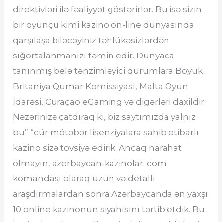
direktivləri ilə fəaliyyət göstərirlər. Bu isə sizin
bir oyunçu kimi kazino on-line dünyasında
qarşılaşa biləcəyiniz təhlükəsizlərdən
sığortalanmanızı təmin edir. Dünyaca
tanınmış belə tənzimləyici qurumlara Böyük
Britaniya Qumar Komissiyası, Malta Oyun
İdarəsi, Curaçao eGaming və digərləri daxildir.
Nəzərinizə çatdıraq ki, biz saytımızda yalnız
bu” “cür mötəbər lisenziyalara sahib etibarlı
kazino sizə tövsiyə edirik. Ancaq narahat
olmayın, azerbaycan-kazinolar. com
komandası olaraq uzun və detallı
araşdırmalardan sonra Azərbaycanda ən yaxşı
10 online kazinonun siyahısını tərtib etdik. Bu