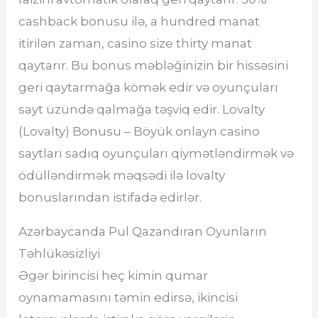
cashback bonusu ilə, a hundred manat
itirilən zaman, casino size thirty manat
qaytarır. Bu bonus məbləğinizin bir hissəsini
geri qaytarmağa kömək edir və oyunçuları
sayt üzündə qalmağa təşviq edir. Lovalty
(Lovalty) Bonusu – Böyük onlayn casino
saytları sadıq oyunçuları qiymətləndirmək və
ödülləndirmək məqsədi ilə lovalty
bonuslarından istifadə edirlər.
Azərbaycanda Pul Qazandıran Oyunların
Təhlükəsizliyi
Əgər birincisi heç kimin qumar
oynamamasını təmin edirsə, ikincisi