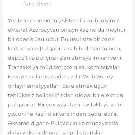
fürsəti verir.
Yerli elektron ödəniş sistemi kimi bildiyimiz
eManat Azərbaycan onlayn kazino da məşhur
bir ödəniş üsuludur. Bu üsul sizə bir bank
kartı və ya e-Pulqabına sahib olmadan belə,
depozit və pul çıxarışları etməyə imkan verir.
Tranzaksiya müddəti çox qısa, komissiyaları
isə yox sayılacaq qədər azdır. WebMoney
onlayn əməliyyatları idarə etmək üçün
təhlükəsiz həll təklif edən qlobal bir elektron
pulqabıdır. Bir çox valyutanı dəstəkləyir və bir
çox onine kazinolar tərəfindən qəbul edilir.
Əksərən digər e-Pulqabılar ilə müqayisədə
daha yüksək depozit və pul çıxarışları