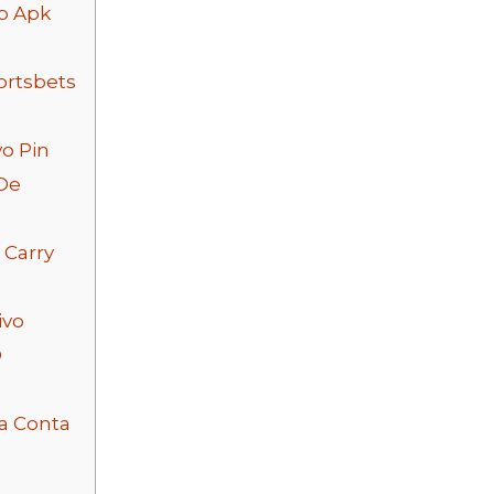
Up Apk
ortsbets
o Pin
 De
 Carry
ivo
O
a Conta