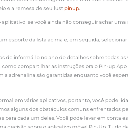
eio e a remesa de seu lust
pinup
.
aplicativo, se você ainda não conseguir achar uma m
 esporte da lista acima e, em seguida, selecionar o
os de informá-lo no ano de detalhes sobre todas a
m como compartilhar as instruções pra o Pin-up Ap
 adrenalina são garantidas enquanto você espera 
rmal em vários aplicativos, portanto, você pode lida
emos alguns dos obstáculos comuns enfrentados p
as para cada um deles. Você pode levar em conta es
a decisão sobre o aplicativo móvel Pin-Up. Tudo d