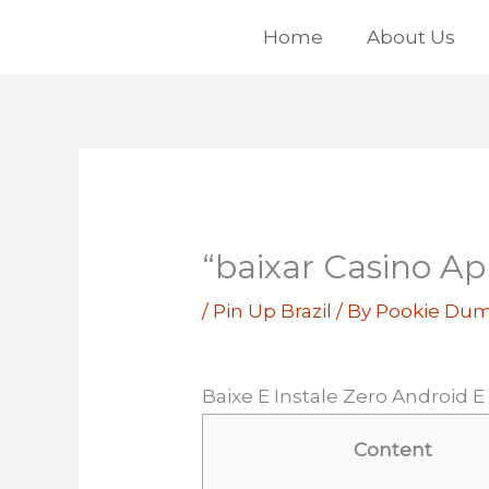
Skip
Home
About Us
to
content
“baixar Casino Ap
/
Pin Up Brazil
/ By
Pookie Dum
Baixe E Instale Zero Android E 
Content