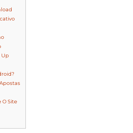
nload
cativo
ão
p
n Up
droid?
 Apostas
 O Site