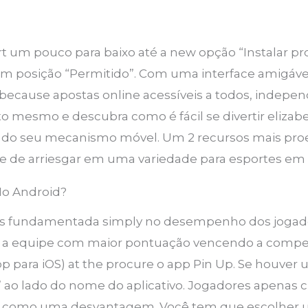
part um pouco para baixo até a new opção “Instalar 
m posição “Permitido”. Com uma interface amigável 
a because apostas online acessíveis a todos, indep
o mesmo e descubra como é fácil se divertir eliza
 do seu mecanismo móvel. Um 2 recursos mais proe
e de arriesgar em uma variedade para esportes em b
No Android?
os fundamentada simply no desempenho dos jogad
m a equipe com maior pontuação vencendo a compet
p para iOS) at the procure o app Pin Up. Se houver 
” ao lado do nome do aplicativo. Jogadores apenas 
tra como uma desvantagem. Você tem que escolher u