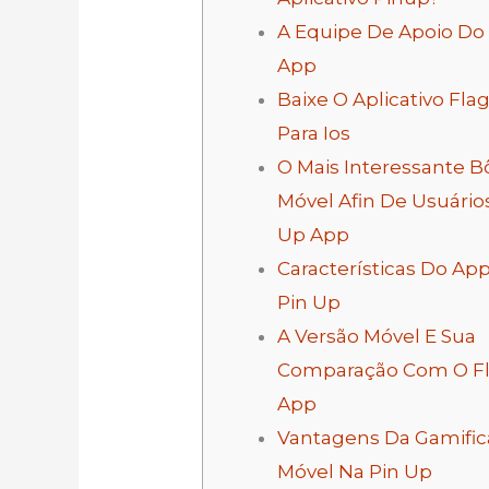
A Equipe De Apoio Do
App
Baixe O Aplicativo Fla
Para Ios
O Mais Interessante 
Móvel Afin De Usuário
Up App
Características Do App
Pin Up
A Versão Móvel E Sua
Comparação Com O F
App
Vantagens Da Gamifi
Móvel Na Pin Up