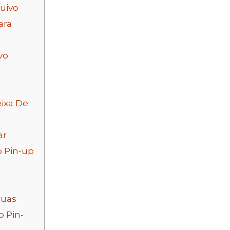
uivo
ara
vo
eixa De
ar
o Pin-up
Suas
 Pin-