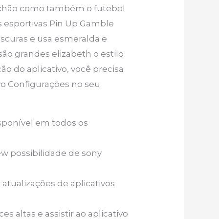
e chão como também o futebol
as esportivas Pin Up Gamble
escuras e usa esmeralda e
ão grandes elizabeth o estilo
ção do aplicativo, você precisa
tivo Configurações no seu
isponível em todos os
ew possibilidade de sony
atualizações de aplicativos
s altas e assistir ao aplicativo