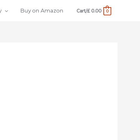
y
Buy on Amazon
Cart/
£
0.00
0