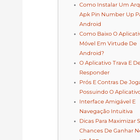
Como Instalar Um Arq
Apk Pin Number Up P
Android
Como Baixo O Aplicati
Móvel Em Virtude De
Android?
O Aplicativo Trava E D
Responder
Prós E Contras De Jog
Possuindo O Aplicativ
Interface Amigável E
Navegação Intuitiva
Dicas Para Maximizar 
Chances De Ganhar No