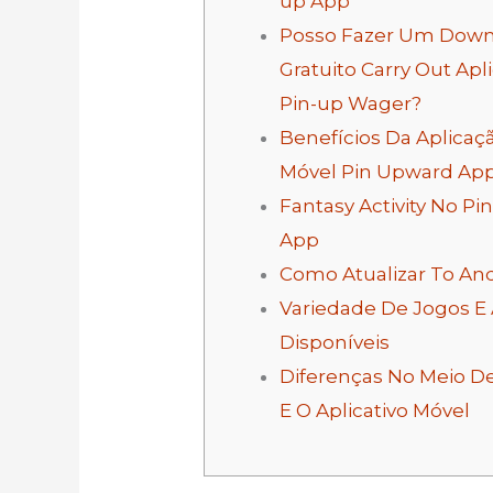
up App
Posso Fazer Um Dow
Gratuito Carry Out Apli
Pin-up Wager?
Benefícios Da Aplicaç
Móvel Pin Upward Ap
Fantasy Activity No Pi
App
Como Atualizar To An
Variedade De Jogos E
Disponíveis
Diferenças No Meio De
E O Aplicativo Móvel