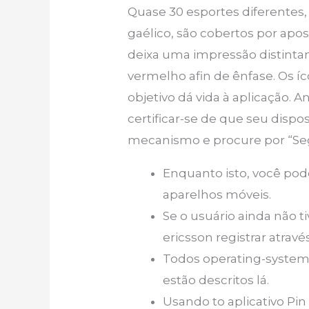
Quase 30 esportes diferente
gaélico, são cobertos por apos
deixa uma impressão distintam
vermelho afin de ênfase. Os í
objetivo dá vida à aplicação. A
certificar-se de que seu dispos
mecanismo e procure por “Segu
Enquanto isto, você pode
aparelhos móveis.
Se o usuário ainda não 
ericsson registrar atravé
Todos operating-system r
estão descritos lá.
Usando to aplicativo Pin 