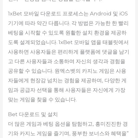
1xBet 모바일 다운로드 프로세스는 Android 및 iOS
기기에 따라 약간 다릅니다. 각 방법은 가능한 한 빨리
베팅을 시작할 수 있도록 원활한 설치 환경을 제공하
도록 설계되었습니다. 1xBet 모바일 앱을 태블릿에서
사용하면 사용자들은 편리하게 플랫폼에 댓글을 남기
고 다른 사용자들과 소통하며 자신의 생각과 경험을
공유할 수 있습니다. 원엑스벳의 카지노 게임은 사용
자들에게 현장감 넘치는 경험을 제공하며, 다양한 게
임과 공급자 선택을 통해 사용자들은 자신에게 가장
맞는 게임을 찾을 수 있습니다.
Bet 다운로드 및 설치
더 많은 게임과 베팅 옵션을 탐험하고, 흥미진진한 경
기와 카지노 게임을 즐기며, 풍부한 보너스와 혜택을”