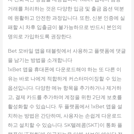
거래를 처리하는 것은 다양한 입금 및 출금 옵션 덕분
에 원활하고 안전한 과정입니다. 또한, 신분 인증에 실
패할 시 차후 입출금이 불가능하므로 반드시 본인의
명의로 가입하도록 권장한다.
Bet 모바일 앱을 태블릿에서 사용하고 플랫폼에 댓글
을 남기는 방법을 소개합니다
1хBet 앱을 휴대폰에 다운로드해야 하는 또 다른 이
유는 바로 나에게 적합하게 커스터마이징할 수 있는
옵션입니다. 다양한 메뉴 항목을 추가하거나 제거하
고, 결제 카드를 추가하며 계정을 위한 2단계 보호를
활성화할 수 있습니다. 두 플랫폼에서 1xBet 앱을 설
치하는 방법은 간단하며, 사용자는 손쉽게 다운로드
하고 설치할 수 있습니다. SK텔레콤(SKT)이 통화 플