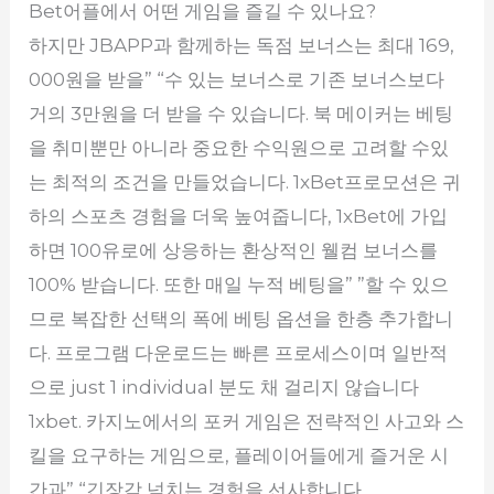
Bet어플에서 어떤 게임을 즐길 수 있나요?
하지만 JBAPP과 함께하는 독점 보너스는 최대 169,
000원을 받을” “수 있는 보너스로 기존 보너스보다
거의 3만원을 더 받을 수 있습니다. 북 메이커는 베팅
을 취미뿐만 아니라 중요한 수익원으로 고려할 수있
는 최적의 조건을 만들었습니다. 1xBet프로모션은 귀
하의 스포츠 경험을 더욱 높여줍니다, 1xBet에 가입
하면 100유로에 상응하는 환상적인 웰컴 보너스를
100% 받습니다. 또한 매일 누적 베팅을” ”할 수 있으
므로 복잡한 선택의 폭에 베팅 옵션을 한층 추가합니
다. 프로그램 다운로드는 빠른 프로세스이며 일반적
으로 just 1 individual 분도 채 걸리지 않습니다
1xbet. 카지노에서의 포커 게임은 전략적인 사고와 스
킬을 요구하는 게임으로, 플레이어들에게 즐거운 시
간과” “긴장감 넘치는 경험을 선사합니다.