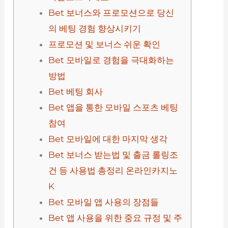
Bet 보너스와 프로모션으로 당신
의 베팅 경험 향상시키기
프로모션 및 보너스 쉬운 확인
Bet 모바일로 경험을 극대화하는
방법
Bet 베팅 회사
Bet 앱을 통한 모바일 스포츠 베팅
참여
Bet 모바일에 대한 마지막 생각
Bet 보너스 받는법 및 출금 롤링조
건 등 사용법 총정리 온라인카지노
K
Bet 모바일 앱 사용의 장점들
Bet 앱 사용을 위한 중요 규정 및 주