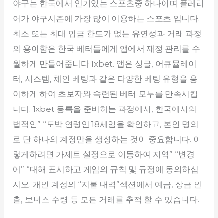
야구는 한국에서 인기있는 스포츠중 하나이며 플레리
어가 야구시즌에 가장 많이 이용하는 스포츠 입니다.
최소 또는 최대 입금 한도가 없는 유연성과 거래 과정
의 용이함은 한국 베터들에게 앱에서 재정 관리를 수
월하게 만들어줍니다 1xbet. 앱은 싱글, 어큐뮬레이
터, 시스템, 체인 베팅과 같은 다양한 베팅 유형을 용
이하게 하여 초보자와 숙련된 베터 모두를 만족시킵
니다. 1xbet 등록을 준비하는 과정에서, 한국에서의
법적인” “도박 연령인 18세임을 확인하고, 본인 명의
로 단 하나의 계정만을 생성하는 것이 중요합니다. 이
렇게하려면 가제트 설정으로 이동하여 지역” “변경
에” “대해 표시하고 게임의 규칙 및 규정에 동의하십
시오. 개인 계정의 “지불 내역”섹션에서 예금, 상금 인
출, 보너스 수령 등 모든 거래를 추적 할 수 있습니다.