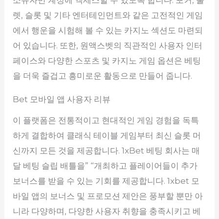
렛, 슬롯 및 기타 엔터테인먼트와 같은 고전적인 게임
에서 행운을 시험해 볼 수 있는 카지노 섹션도 마련되
어 있습니다. 또한, 원액스벳의 직관적인 사용자 인터
페이스와 다양한 스포츠 및 카지노 게임 옵션은 베팅
을 더욱 즐겁고 흥미로운 활동으로 만들어 줍니다.
Bet 모바일 앱 사용자 리뷰
이 플랫폼은 전통적이고 현대적인 게임 경험을 독특
하게 결합하여 클래식 테이블 게임부터 최신 슬롯 머
신까지 모든 것을 제공합니다. 1xBet 베팅 회사는 매
달 베팅 슬립 배틀을” “개최하고 플레이어들이 추가
보너스를 받을 수 있는 기회를 제공합니다. 1xbet 모
바일 앱의 보너스 및 프로모션 제안은 풍부할 뿐만 아
니라 다양하며, 다양한 사용자 취향을 충족시키고 베