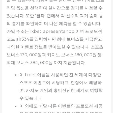
리밍 옵션을 선택하여 실시간으로 경기를 시청할 수
있습니다. 또한 ‘결과’ 탭에서 각 선수의 과거 승패 등
의 통계를 확인하여 더 나은 예측을 할 수 있습니다.
가입 주소는 1xbet. apresentando 이며 프로모션
코드 air334를 입력하시면 최대 보너스를 지급받고
다양한 이벤트 정보를 받아보실 수 있습니다. 스포츠
보너스 130, 000원과 카지노 보너스 180, 000원 등
최대 보너스 384, 000원 까지 지급됩니다.
이 1xbet 어플을 사용하면 전 세계의 다양한
스포츠 이벤트에 베팅하고, 현장에서 베팅하
며, 카지노 게임의 흥미진진한 세계로 여행할
수 있습니다.
이 외에도 매달 다른 이벤트와 프로모션 제공