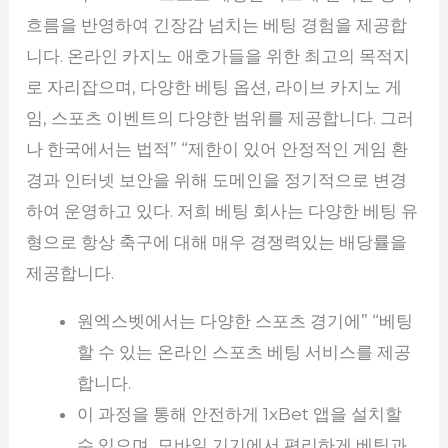
흐름을 반영하여 긴장감 넘치는 베팅 경험을 제공합
니다. 온라인 카지노 애호가들을 위한 최고의 목적지
로 자리잡으며, 다양한 베팅 옵션, 라이브 카지노 게
임, 스포츠 이벤트의 다양한 범위를 제공합니다. 그러
나 한국에서는 법적” “제한이 있어 안정적인 게임 환
경과 인터넷 보안을 위해 도메인을 정기적으로 변경
하여 운영하고 있다. 저희 베팅 회사는 다양한 베팅 유
형으로 항상 축구에 대해 매우 경쟁력있는 배당률을
제공합니다.
원엑스벳에서는 다양한 스포츠 경기에” “베팅
할 수 있는 온라인 스포츠 베팅 서비스를 제공
합니다.
이 과정을 통해 안전하게 1xBet 앱을 설치할
수 있으며, 모바일 기기에서 편리하게 베팅과