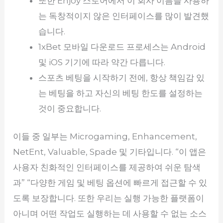
또한 Enjoy 스토어에서 이 회사 이름을 사용하
는 독창적이지 않은 인터페이스를 많이 발견했
습니다.
1xBet 모바일 다운로드 프로세스는 Android
및 iOS 기기에 따라 약간 다릅니다.
스포츠 베팅을 시작하기 전에, 항상 책임감 있
는 베팅을 하고 자신의 베팅 한도를 설정하는
것이 중요합니다.
이들 중 일부는 Microgaming, Enhancement,
NetEnt, Valuable, Spade 및 기타입니다. “이 앱은
사용자 친화적인 인터페이스를 제공하여 쉬운 탐색
과” “다양한 게임 및 베팅 옵션에 빠르게 접근할 수 있
도록 보장합니다. 또한 우리는 실행 가능한 플랫폼이
아니며 어떤 작업도 실행하는 데 사용할 수 없는 소스