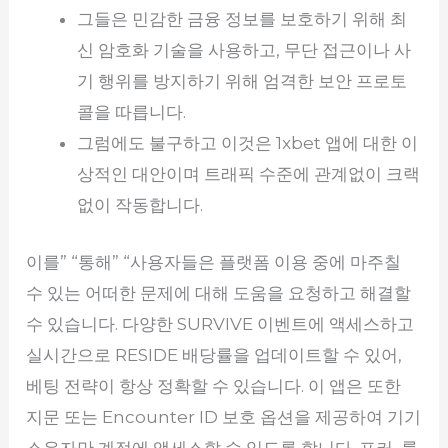
그들은 민감한 금융 정보를 보호하기 위해 최
신 암호화 기술을 사용하고, 무단 접근이나 사
기 행위를 방지하기 위해 엄격한 보안 프로토
콜을 따릅니다.
그럼에도 불구하고 이것은 1xbet 앱에 대한 이
상적인 대안이며 트래픽 수준에 관계없이 크랙
없이 작동합니다.
이를” “통해” “사용자들은 플랫폼 이용 중에 마주칠
수 있는 어떠한 문제에 대해 도움을 요청하고 해결할
수 있습니다. 다양한 SURVIVE 이벤트에 액세스하고
실시간으로 RESIDE 배당률을 업데이트할 수 있어,
베팅 전략이 항상 정확할 수 있습니다. 이 앱은 또한
지문 또는 Encounter ID 보호 옵션을 제공하여 기기
소유자만 계정에 액세스할 수 있도록 합니다. 포커, 룰