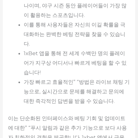
나이며, 야구 시즌 동안 플레이어들이 가장 많
이 활용하는 스포츠입니다.
이를 통해 사용자들은 자신의 이길 확률을 극
대화하는 완벽한 베팅 전략을 찾을 수 있습니
다.
1xBet 앱을 통해 전 세계 수백만 명의 플레이
어가 지구상 어디서나 빠르게 베팅을 할 수 있
습니다!
가장 빠르고 효율적인” “방법은 라이브 채팅 기
능으로, 실시간으로 문제를 해결하고 문의에
대한 즉각적인 답변을 받을 수 있습니다.
이는 단순화된 인터페이스와 베팅 기회 및 업데이트
에 대한” “푸시 알림과 같은 추가 기능으로 보다 사용
자 친화적인 경험을 제공합니다. 1xbet 앱에서 금융